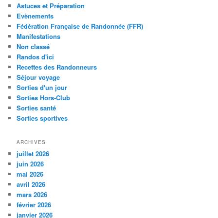
Astuces et Préparation
e
Evènements
Fédération Française de Randonnée (FFR)
Manifestations
Non classé
Randos d'ici
Recettes des Randonneurs
Séjour voyage
Sorties d'un jour
Sorties Hors-Club
Sorties santé
Sorties sportives
ARCHIVES
juillet 2026
juin 2026
mai 2026
avril 2026
mars 2026
février 2026
janvier 2026