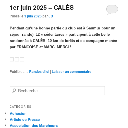
1er juin 2025 – CALÈS
Publié le
1 juin 2025
par
JD
Pendant qu’une bonne partie du club est à Saumur pour un
séjour rando), 12 « sédentaires » participent à cette belle
randonnée à CALÈS; 10 km de forêts et de campagne menée
par FRANCOISE et MARC. MERCI !
Publié dans
Randos d'ici
|
Laisser un commentaire
R
e
c
h
CATÉGORIES
e
Adhésion
r
Article de Presse
c
Association des Marcheurs
h