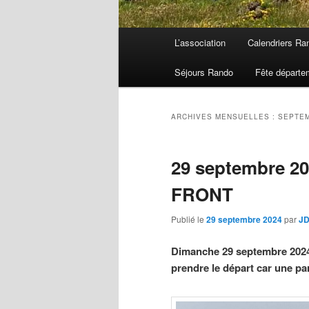
Menu
L’association
Calendriers Ra
principal
Séjours Rando
Fête départe
ARCHIVES MENSUELLES :
SEPTEM
29 septembre 2
FRONT
Publié le
29 septembre 2024
par
J
Dimanche 29 septembre 2024,
prendre le départ car une par