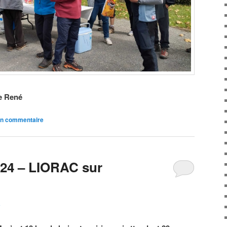
e René
un commentaire
024 – LIORAC sur
D