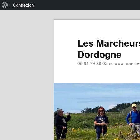
À
Connexion
propos
Aller
Aller
de
au
au
WordPress
contenu
contenu
Les Marcheurs
principal
secondaire
Dordogne
06 84 79 26 05 🥾 www.marcheu