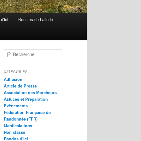
d’ici
Boucles de Lalinde
R
e
c
h
CATÉGORIES
e
Adhésion
r
Article de Presse
c
Association des Marcheurs
h
Astuces et Préparation
e
Evènements
Fédération Française de
Randonnée (FFR)
Manifestations
Non classé
Randos d'ici