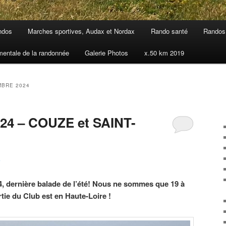
ndos
Marches sportives, Audax et Nordax
Rando santé
Randos 
mentale de la randonnée
Galerie Photos
x.50 km 2019
BRE 2024
024 – COUZE et SAINT-
D
 dernière balade de l’été! Nous ne sommes que 19 à
tie du Club est en Haute-Loire !