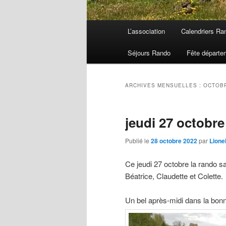
Menu
L’association
Calendriers Ra
principal
Séjours Rando
Fête départe
ARCHIVES MENSUELLES :
OCTOBR
jeudi 27 octobr
Publié le
28 octobre 2022
par
Lione
Ce jeudi 27 octobre la rando 
Béatrice, Claudette et Colette.
Un bel après-midi dans la bonn