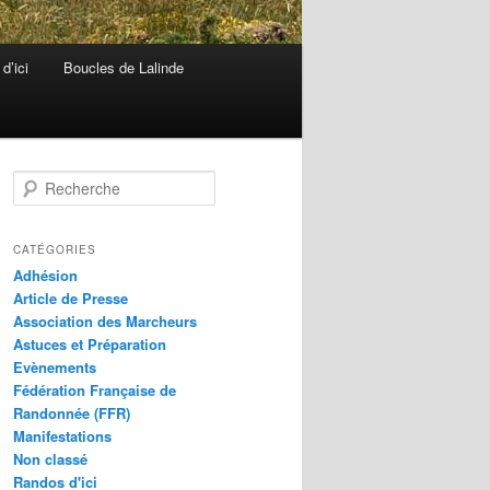
d’ici
Boucles de Lalinde
R
e
c
h
CATÉGORIES
e
Adhésion
r
Article de Presse
c
Association des Marcheurs
h
Astuces et Préparation
e
Evènements
Fédération Française de
Randonnée (FFR)
Manifestations
Non classé
Randos d'ici