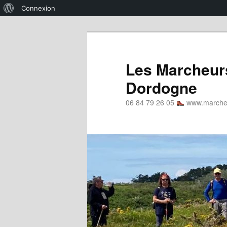
À
Connexion
propos
Aller
Aller
de
au
au
WordPress
contenu
contenu
Les Marcheurs
principal
secondaire
Dordogne
06 84 79 26 05
www.marcheu