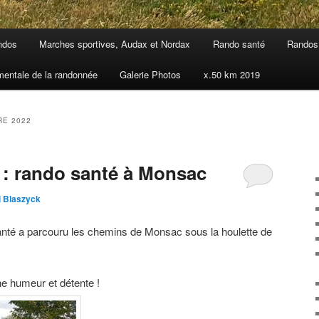
ndos
Marches sportives, Audax et Nordax
Rando santé
Randos 
mentale de la randonnée
Galerie Photos
x.50 km 2019
E 2022
e : rando santé à Monsac
l Blaszyck
santé a parcouru les chemins de Monsac sous la houlette de
e humeur et détente !