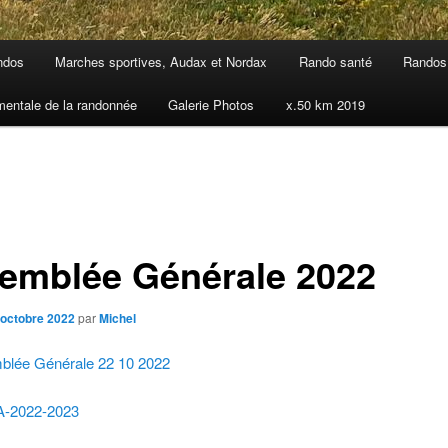
ndos
Marches sportives, Audax et Nordax
Rando santé
Randos 
mentale de la randonnée
Galerie Photos
x.50 km 2019
emblée Générale 2022
 octobre 2022
par
Michel
lée Générale 22 10 2022
A-2022-2023