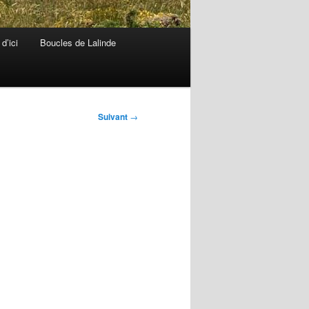
d’ici
Boucles de Lalinde
Suivant
→