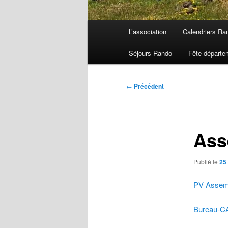
Menu
L’association
Calendriers Ra
principal
Séjours Rando
Fête départe
Navigation
←
Précédent
des
articles
Ass
Publié le
25
PV Assemb
Bureau-C