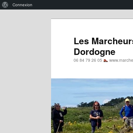
À
Connexion
propos
Aller
de
au
WordPress
contenu
Les Marcheurs
principal
Dordogne
06 84 79 26 05
www.marcheu