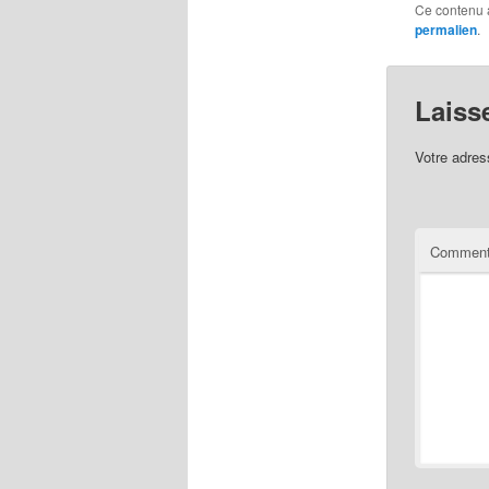
Ce contenu 
permalien
.
Laiss
Votre adres
Comment