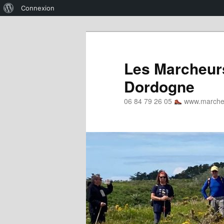
À
Connexion
propos
Aller
de
au
WordPress
contenu
Les Marcheurs
principal
Dordogne
06 84 79 26 05
www.marcheu