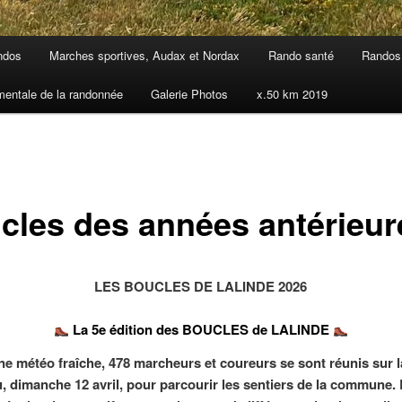
ndos
Marches sportives, Audax et Nordax
Rando santé
Randos 
mentale de la randonnée
Galerie Photos
x.50 km 2019
cles des années antérieur
LES BOUCLES DE LALINDE 2026
La 5e édition des BOUCLES de LALINDE
e météo fraîche, 478 marcheurs et coureurs se sont réunis sur l
u, dimanche 12 avril, pour parcourir les sentiers de la commune