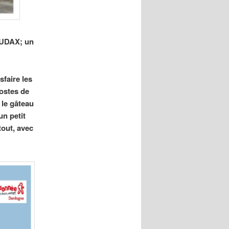
 AUDAX; un
faire les
postes de
 le gâteau
un petit
tout, avec