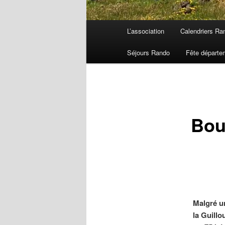
Menu
L’association
Calendriers Ra
principal
Séjours Rando
Fête départe
Bou
Malgré un
la Guillo