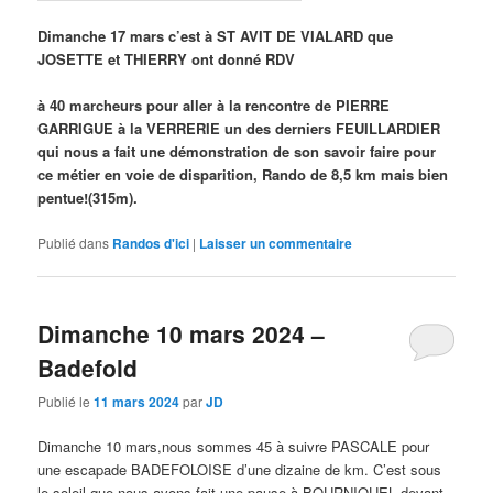
Dimanche 17 mars c’est à ST AVIT DE VIALARD que
JOSETTE et THIERRY ont donné RDV
à 40 marcheurs pour aller à la rencontre de PIERRE
GARRIGUE à la VERRERIE un des derniers FEUILLARDIER
qui nous a fait une démonstration de son savoir faire pour
ce métier en voie de disparition, Rando de 8,5 km mais bien
pentue!(315m).
Publié dans
Randos d'ici
|
Laisser un commentaire
Dimanche 10 mars 2024 –
Badefold
Publié le
11 mars 2024
par
JD
Dimanche 10 mars,nous sommes 45 à suivre PASCALE pour
une escapade BADEFOLOISE d’une dizaine de km. C’est sous
le soleil que nous avons fait une pause à BOURNIQUEL devant