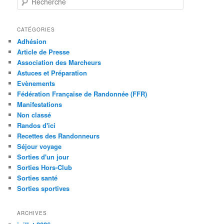
e
c
h
CATÉGORIES
e
Adhésion
r
Article de Presse
c
Association des Marcheurs
h
Astuces et Préparation
e
Evènements
Fédération Française de Randonnée (FFR)
Manifestations
Non classé
Randos d'ici
Recettes des Randonneurs
Séjour voyage
Sorties d'un jour
Sorties Hors-Club
Sorties santé
Sorties sportives
ARCHIVES