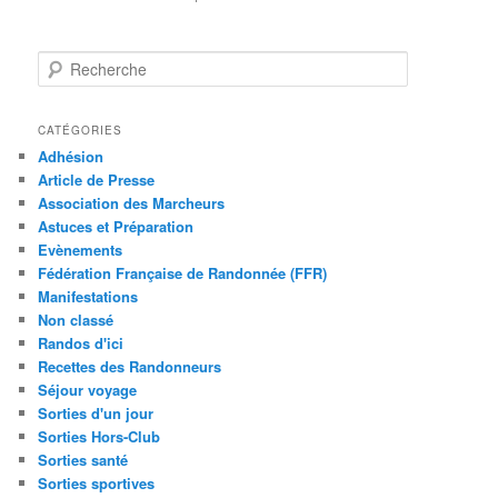
R
e
c
h
CATÉGORIES
e
Adhésion
r
Article de Presse
c
Association des Marcheurs
h
Astuces et Préparation
e
Evènements
Fédération Française de Randonnée (FFR)
Manifestations
Non classé
Randos d'ici
Recettes des Randonneurs
Séjour voyage
Sorties d'un jour
Sorties Hors-Club
Sorties santé
Sorties sportives