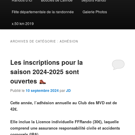
Fête départementale de la randonnée
Galerie Photos
x.50 km 2019
ARCHIVES DE CATÉGORIE :
ADHÉSION
Les inscriptions pour la
saison 2024-2025 sont
ouvertes
Publié le
10 septembre 2024
par
JD
Cette année, l’adhésion annuelle
au Club des MVD est de
42€.
Elle inclue la Licence individuelle FFRando (30€), laquelle
comprend une assurance responsabilité civile et accidents
corporels (IRA)