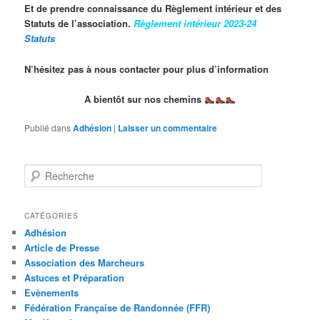
Et de prendre connaissance du Règlement intérieur et des
Statuts de l’association.
Règlement intérieur 2023-24
Statuts
N’hésitez pas à nous contacter pour plus d’information
A bientôt sur nos chemins
Publié dans
Adhésion
|
Laisser un commentaire
R
e
c
h
CATÉGORIES
e
Adhésion
r
Article de Presse
c
Association des Marcheurs
h
Astuces et Préparation
e
Evènements
Fédération Française de Randonnée (FFR)