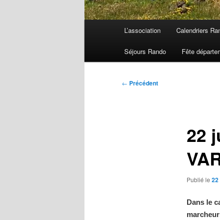
Menu
L’association
Calendriers Ra
principal
Séjours Rando
Fête départe
Navigation
←
Précédent
des
articles
22 j
VA
Publié le
22 
Dans le 
marcheur