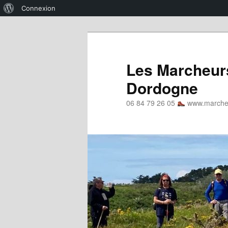
À
Connexion
propos
Aller
de
au
WordPress
contenu
Les Marcheurs
principal
Dordogne
06 84 79 26 05
www.marcheu