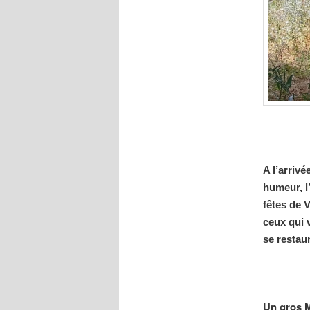
A l’arrivé
humeur, l’
fêtes de 
ceux qui v
se restau
Un gros 