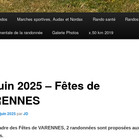
ndos
Marches sportives, Audax et Nordax
Rando santé
Randos 
mentale de la randonnée
Galerie Photos
x.50 km 2019
uin 2025 – Fêtes de
RENNES
juin 2025
par
JD
cadre des Fêtes de VARENNES, 2 randonnées sont proposées au
s.