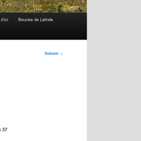
d’ici
Boucles de Lalinde
Suivant
→
x 37