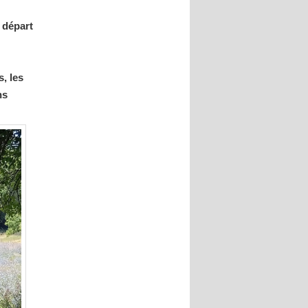
 départ
, les
ns