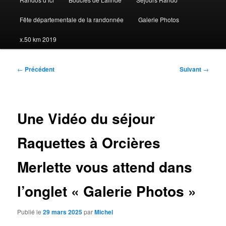
Fête départementale de la randonnée
Galerie Photos
x.50 km 2019
Navigation
←
Précédent
Suivant
→
des
articles
Une Vidéo du séjour
Raquettes à Orcières
Merlette vous attend dans
l’onglet « Galerie Photos »
Publié le
29 mars 2025
par
Michel