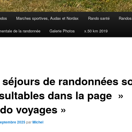
ndos
Marches sportives, Audax et Nordax
Rando santé
Randos 
mentale de la randonnée
Galerie Photos
x.50 km 2019
 séjours de randonnées s
sultables dans la page »
do voyages »
septembre 2025
par
Michel