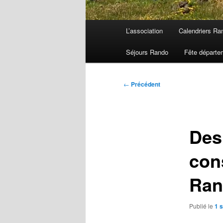
Menu
L’association
Calendriers Ra
principal
Séjours Rando
Fête départe
Navigation
←
Précédent
des
articles
Des
con
Ran
Publié le
1 