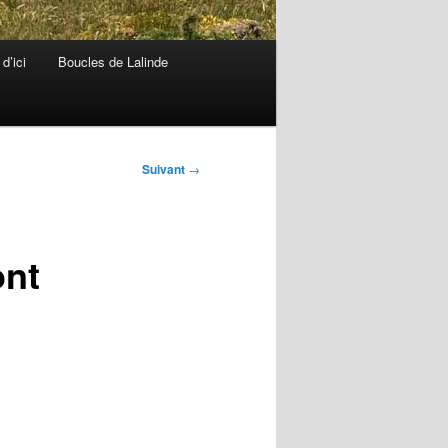
d’ici
Boucles de Lalinde
Suivant
→
ont