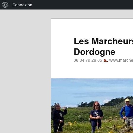
À
Connexion
propos
Aller
de
au
WordPress
contenu
Les Marcheurs
principal
Dordogne
06 84 79 26 05
www.marcheu