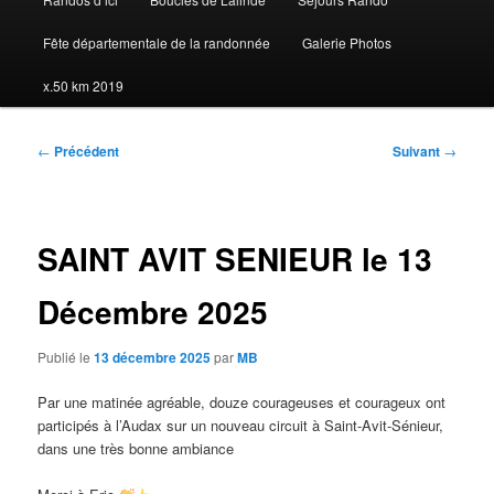
Fête départementale de la randonnée
Galerie Photos
x.50 km 2019
Navigation
←
Précédent
Suivant
→
des
articles
SAINT AVIT SENIEUR le 13
Décembre 2025
Publié le
13 décembre 2025
par
MB
Par une matinée agréable, douze courageuses et courageux ont
participés à l’Audax sur un nouveau circuit à Saint-Avit-Sénieur,
dans une très bonne ambiance