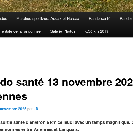
ndos
Marches sportives, Audax et Nordax
Rando santé
Randos 
mentale de la randonnée
Galerie Photos
x.50 km 2019
do santé 13 novembre 202
ennes
 novembre 2025
par
JD
 sortie santé d’environ 6 km ce jeudi avec un temps magnifique. 
ersonnes entre Varennes et Lanquais.