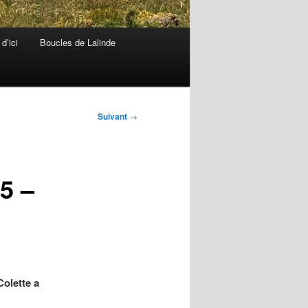
d’ici
Boucles de Lalinde
Suivant
→
5 –
Colette a