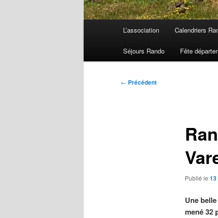
Menu
L’association
Calendriers Ra
principal
Séjours Rando
Fête départe
Navigation
←
Précédent
des
articles
Ran
Var
Publié le
13
Une belle
mené 32 p