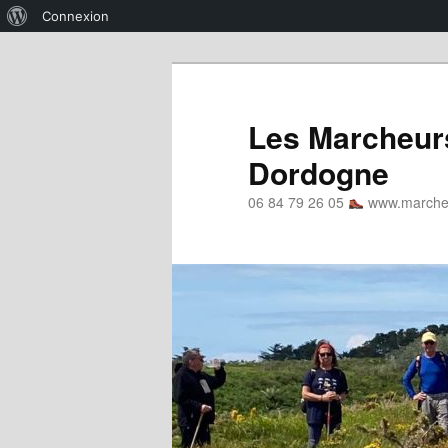
À
Connexion
propos
Aller
de
au
WordPress
contenu
Les Marcheurs
principal
Dordogne
06 84 79 26 05
www.marcheu