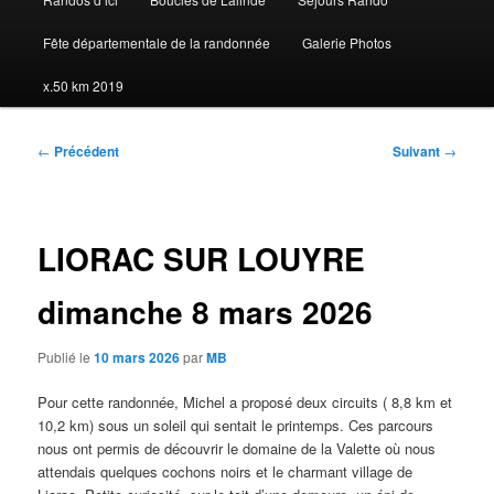
Fête départementale de la randonnée
Galerie Photos
x.50 km 2019
Navigation
←
Précédent
Suivant
→
des
articles
LIORAC SUR LOUYRE
dimanche 8 mars 2026
Publié le
10 mars 2026
par
MB
Pour cette randonnée, Michel a proposé deux circuits ( 8,8 km et
10,2 km) sous un soleil qui sentait le printemps. Ces parcours
nous ont permis de découvrir le domaine de la Valette où nous
attendais quelques cochons noirs et le charmant village de