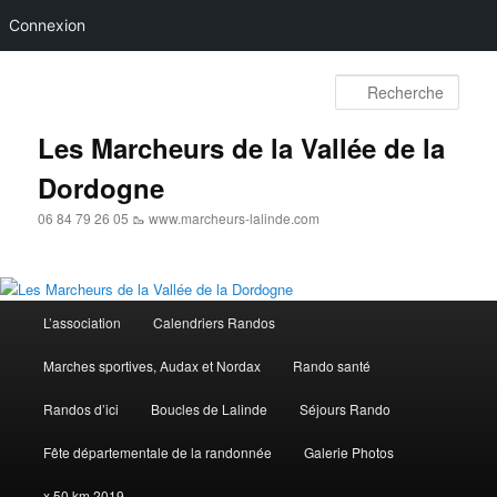
Connexion
Aller
au
Rech
contenu
principal
Les Marcheurs de la Vallée de la
Dordogne
06 84 79 26 05 🥾 www.marcheurs-lalinde.com
Menu
L’association
Calendriers Randos
principal
Marches sportives, Audax et Nordax
Rando santé
Randos d’ici
Boucles de Lalinde
Séjours Rando
Fête départementale de la randonnée
Galerie Photos
x.50 km 2019