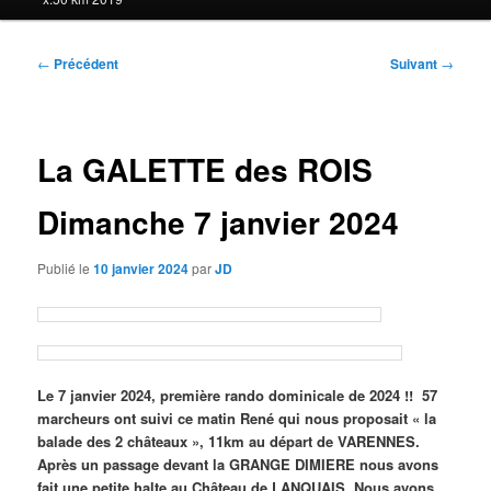
Navigation
←
Précédent
Suivant
→
des
articles
La GALETTE des ROIS
Dimanche 7 janvier 2024
Publié le
10 janvier 2024
par
JD
Le 7 janvier 2024, première rando dominicale de 2024 !! 57
marcheurs ont suivi ce matin René qui nous proposait « la
balade des 2 châteaux », 11km au départ de VARENNES.
Après un passage devant la GRANGE DIMIERE nous avons
fait une petite halte au Château de LANQUAIS. Nous avons