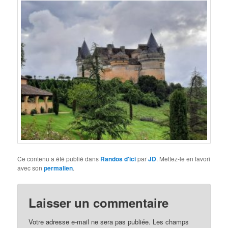
Ce contenu a été publié dans
Randos d'ici
par
JD
. Mettez-le en favori
avec son
permalien
.
Laisser un commentaire
Votre adresse e-mail ne sera pas publiée.
Les champs