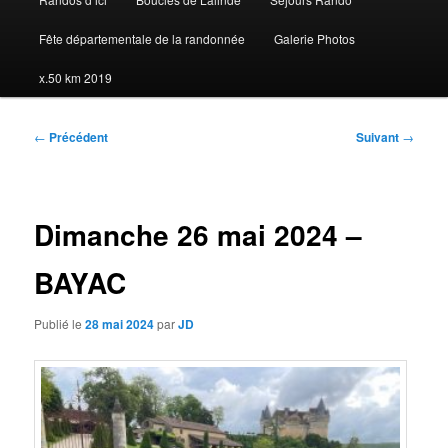
Fête départementale de la randonnée
Galerie Photos
x.50 km 2019
Navigation
←
Précédent
Suivant
→
des
articles
Dimanche 26 mai 2024 –
BAYAC
Publié le
28 mai 2024
par
JD