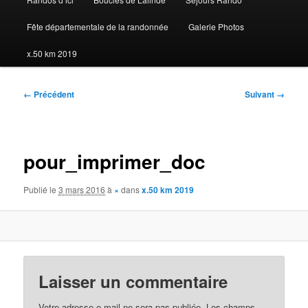
Fête départementale de la randonnée
Galerie Photos
x.50 km 2019
Navigation
← Précédent
Suivant →
des
images
pour_imprimer_doc
Publié le
3 mars 2016
à
×
dans
x.50 km 2019
Laisser un commentaire
Votre adresse e-mail ne sera pas publiée.
Les champs